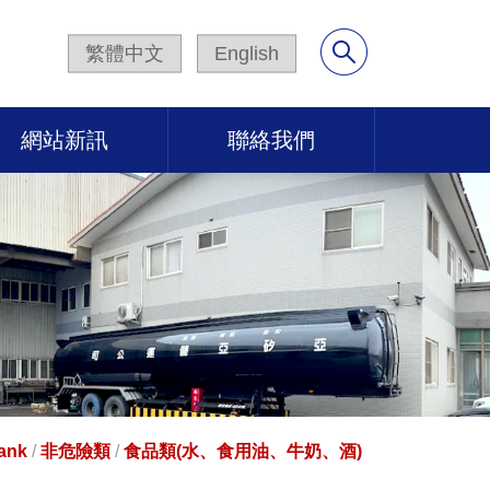
繁體中文
English
網站新訊
聯絡我們
ank
/
非危險類
/
食品類(水、食用油、牛奶、酒)