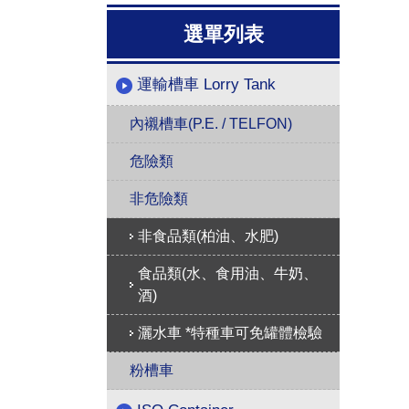
選單列表
運輸槽車 Lorry Tank
內襯槽車(P.E. / TELFON)
危險類
非危險類
非食品類(柏油、水肥)
食品類(水、食用油、牛奶、
酒)
灑水車 *特種車可免罐體檢驗
粉槽車