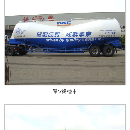
單V粉槽車