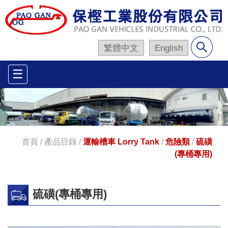
繁體中文
English
☰
首頁
/
產品目錄
/
運輸槽車 Lorry Tank
/
危險類
/
硫磺
(專桶專用)
硫磺(專桶專用)