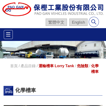
繁體中文
English
☰
首頁
/
產品目錄
/
運輸槽車 Lorry Tank
/
危險類
/
化學
槽車
化學槽車